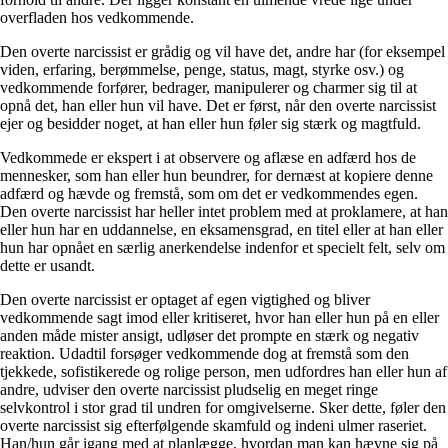
overfladen hos vedkommende.
Den overte narcissist er grådig og vil have det, andre har (for eksempel
viden, erfaring, berømmelse, penge, status, magt, styrke osv.) og
vedkommende forfører, bedrager, manipulerer og charmer sig til at
opnå det, han eller hun vil have. Det er først, når den overte narcissist
ejer og besidder noget, at han eller hun føler sig stærk og magtfuld.
Vedkommede er ekspert i at observere og aflæse en adfærd hos de
mennesker, som han eller hun beundrer, for dernæst at kopiere denne
adfærd og hævde og fremstå, som om det er vedkommendes egen.
Den overte narcissist har heller intet problem med at proklamere, at han
eller hun har en uddannelse, en eksamensgrad, en titel eller at han eller
hun har opnået en særlig anerkendelse indenfor et specielt felt, selv om
dette er usandt.
Den overte narcissist er optaget af egen vigtighed og bliver
vedkommende sagt imod eller kritiseret, hvor han eller hun på en eller
anden måde mister ansigt, udløser det prompte en stærk og negativ
reaktion. Udadtil forsøger vedkommende dog at fremstå som den
tjekkede, sofistikerede og rolige person, men udfordres han eller hun af
andre, udviser den overte narcissist pludselig en meget ringe
selvkontrol i stor grad til undren for omgivelserne. Sker dette, føler den
overte narcissist sig efterfølgende skamfuld og indeni ulmer raseriet.
Han/hun går igang med at planlægge, hvordan man kan hævne sig på