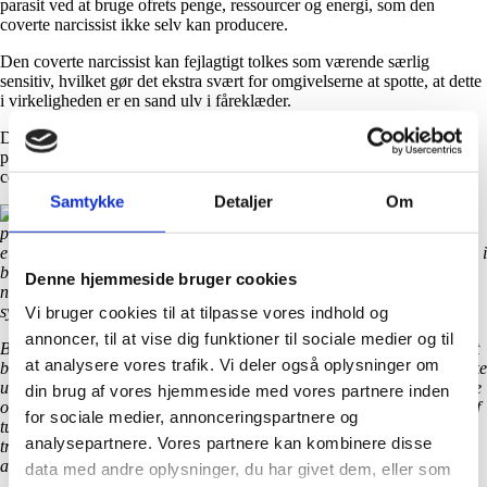
parasit ved at bruge ofrets penge, ressourcer og energi, som den
coverte narcissist ikke selv kan producere.
Den coverte narcissist kan fejlagtigt tolkes som værende særlig
sensitiv, hvilket gør det ekstra svært for omgivelserne at spotte, at dette
i virkeligheden er en sand ulv i fåreklæder.
Det er vigtigt at tilføje, at personer med narcissistisk
personlighedsforstyrrelse kan være en blanding af både den overte og
coverte type og derfor kan passe ind i begge type kategorier.
Samtykke
Detaljer
Om
Berith Siegumfeldt er sygeplejerske og
psykologisk rådgiver og er uddannet til at hjælpe mennesker, der er-
eller har været udsat for en narcissist eller psykopats voldelige adfærd i
både psykisk og fysisk forstand. Hun har specialiseret sig i den
Denne hjemmeside bruger cookies
narcissistiske personlighedsforstyrrelse og i det narcissistiske offer
syndrom.
Vi bruger cookies til at tilpasse vores indhold og
annoncer, til at vise dig funktioner til sociale medier og til
Berith har været i sygeplejefaget en lang række år, hvor hun har stiftet
at analysere vores trafik. Vi deler også oplysninger om
bekendtskab med rigtig mange mennesker. Ydermere har hun en række
uddannelser, særligt indenfor terapi og den coaching, som skal hjælpe
din brug af vores hjemmeside med vores partnere inden
ofre for narcissistisk og psykopatisk overgreb til at se lyset for enden af
for sociale medier, annonceringspartnere og
tunnelen samt at få styrke til at bryde med det menneske, som man
analysepartnere. Vores partnere kan kombinere disse
troede stod én nær. Et menneske, som istedet har haft en helt anden
agenda for egen vindings skyld.
data med andre oplysninger, du har givet dem, eller som