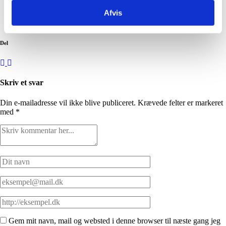
Foredrag: “Sådan genkender du en narcissist og psykopat”
Afvis
E-bog: “Slip ud af narcissistens greb én gang for alle”
Online kurser
Del
Skriv et svar
Din e-mailadresse vil ikke blive publiceret.
Krævede felter er markeret
med
*
Gem mit navn, mail og websted i denne browser til næste gang jeg