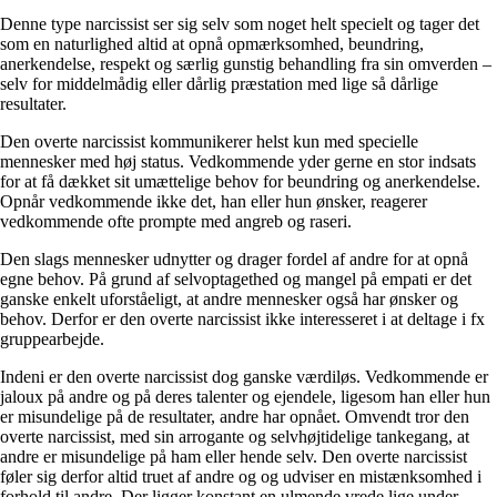
Denne type narcissist ser sig selv som noget helt specielt og tager det
som en naturlighed altid at opnå opmærksomhed, beundring,
anerkendelse, respekt og særlig gunstig behandling fra sin omverden –
selv for middelmådig eller dårlig præstation med lige så dårlige
resultater.
Den overte narcissist kommunikerer helst kun med specielle
mennesker med høj status. Vedkommende yder gerne en stor indsats
for at få dækket sit umættelige behov for beundring og anerkendelse.
Opnår vedkommende ikke det, han eller hun ønsker, reagerer
vedkommende ofte prompte med angreb og raseri.
Den slags mennesker udnytter og drager fordel af andre for at opnå
egne behov. På grund af selvoptagethed og mangel på empati er det
ganske enkelt uforståeligt, at andre mennesker også har ønsker og
behov. Derfor er den overte narcissist ikke interesseret i at deltage i fx
gruppearbejde.
Indeni er den overte narcissist dog ganske værdiløs. Vedkommende er
jaloux på andre og på deres talenter og ejendele, ligesom han eller hun
er misundelige på de resultater, andre har opnået. Omvendt tror den
overte narcissist, med sin arrogante og selvhøjtidelige tankegang, at
andre er misundelige på ham eller hende selv. Den overte narcissist
føler sig derfor altid truet af andre og og udviser en mistænksomhed i
forhold til andre. Der ligger konstant en ulmende vrede lige under