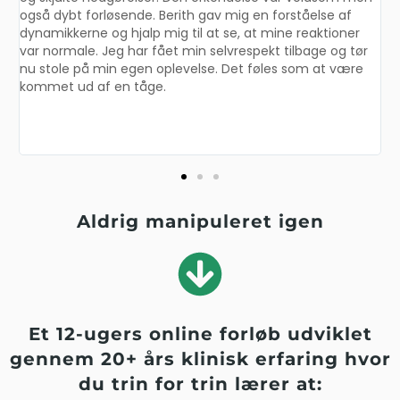
m
også dybt forløsende. Berith gav mig en forståelse af
s
dynamikkerne og hjalp mig til at se, at mine reaktioner
l
var normale. Jeg har fået min selvrespekt tilbage og tør
t
nu stole på min egen oplevelse. Det føles som at være
g
kommet ud af en tåge.
s
e
Aldrig manipuleret igen
Et 12-ugers online forløb udviklet
gennem 20+ års klinisk erfaring hvor
du trin for trin lærer at: