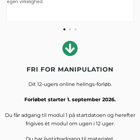
egen virkelighed.
i
s
v
FRI FOR MANIPULATION
Dit 12-ugers online helings-forløb.
Forløbet starter 1. september 2026.
Du får adgang til modul 1 på startdatoen og herefter
frigives ét modul om ugen i 12 uger.
Du har livstidsadgang til materialet.