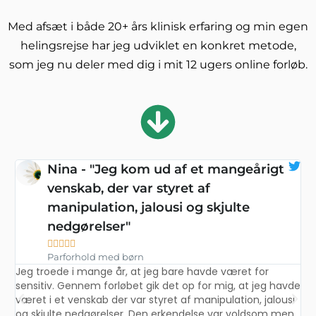
Med afsæt i både 20+ års klinisk erfaring og min egen
helingsrejse har jeg udviklet en konkret metode,
som jeg nu deler med dig i mit 12 ugers online forløb.
Nina - "Jeg kom ud af et mangeårigt
venskab, der var styret af
manipulation, jalousi og skjulte
nedgørelser"
e
J





d
Parforhold med børn
l
Jeg troede i mange år, at jeg bare havde været for
e
sensitiv. Gennem forløbet gik det op for mig, at jeg havde
e
o
været i et venskab der var styret af manipulation, jalousi
f
og skjulte nedgørelser. Den erkendelse var voldsom men