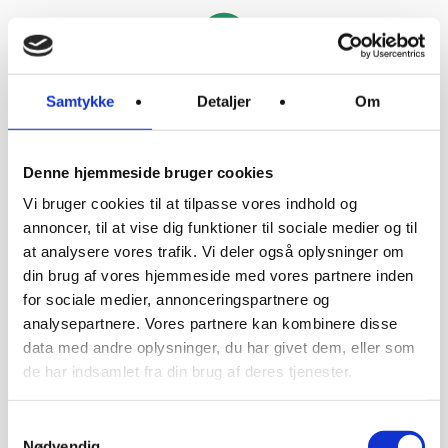
Vælg den betalingsform, der passer
Samtykke
Detaljer
Om
dig bedst
Denne hjemmeside bruger cookies
12 ugers dyb transformation
Vi bruger cookies til at tilpasse vores indhold og
Live Q&A hver 14. dag
annoncer, til at vise dig funktioner til sociale medier og til
Livslang adgang
at analysere vores trafik. Vi deler også oplysninger om
Mulighed for ratebetaling
din brug af vores hjemmeside med vores partnere inden
for sociale medier, annonceringspartnere og
Opstart 1. september 2026
analysepartnere. Vores partnere kan kombinere disse
data med andre oplysninger, du har givet dem, eller som
Du får fuld adgang til hele forløbet uanset hvilken
de har indsamlet fra din brug af deres tjenester.
løsning, du vælger.
Samtykkevalg
Nødvendig