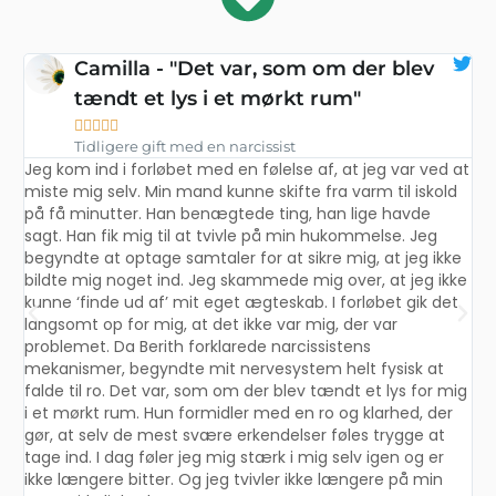
Camilla - "Det var, som om der blev
tændt et lys i et mørkt rum"





Tidligere gift med en narcissist
Jeg kom ind i forløbet med en følelse af, at jeg var ved at
miste mig selv. Min mand kunne skifte fra varm til iskold
på få minutter. Han benægtede ting, han lige havde
e:
J
sagt. Han fik mig til at tvivle på min hukommelse. Jeg
n
begyndte at optage samtaler for at sikre mig, at jeg ikke
eg
b
bildte mig noget ind. Jeg skammede mig over, at jeg ikke
J
kunne ‘finde ud af’ mit eget ægteskab. I forløbet gik det
.
k
langsomt op for mig, at det ikke var mig, der var
en
D
problemet. Da Berith forklarede narcissistens
j
mekanismer, begyndte mit nervesystem helt fysisk at
f
falde til ro. Det var, som om der blev tændt et lys for mig
G
i et mørkt rum. Hun formidler med en ro og klarhed, der
v
gør, at selv de mest svære erkendelser føles trygge at
n
tage ind. I dag føler jeg mig stærk i mig selv igen og er
m
ikke længere bitter. Og jeg tvivler ikke længere på min
p