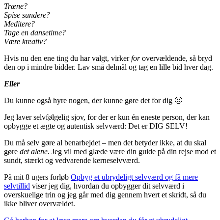
Træne?
Spise sundere?
Meditere?
Tage en dansetime?
Være kreativ?
Hvis nu den ene ting du har valgt, virker
for
overvældende, så bryd
den op i mindre bidder. Lav små delmål og tag en lille bid hver dag.
Eller
Du kunne også hyre nogen, der kunne gøre det for dig 🙂
Jeg laver selvfølgelig sjov, for der er kun én eneste person, der kan
opbygge et ægte og autentisk selvværd: Det er DIG SELV!
Du må selv gøre al benarbejdet – men det betyder ikke, at du skal
gøre
det alene.
Jeg vil med glæde være din guide på din rejse mod et
sundt, stærkt og vedvarende kerneselvværd.
På mit 8 ugers forløb
Opbyg et ubrydeligt selvværd og få mere
selvtillid
viser jeg dig, hvordan du opbygger dit selvværd i
overskuelige trin og jeg går med dig gennem hvert et skridt, så du
ikke bliver overvældet.