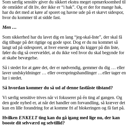
Som særlig sensitiv giver du sikkert ekstra meget opmærksomhed til
de områder af dit liv, der ikke er “i hak”. Og er der for mange hak,
har du det med at køre af sporet og havne ude på et skævt sidespor,
hvor du kommer til at sidde fast.
Men …
Som sikkerhed har du lavet dig en lang “jeg-skal-liste”, der skal få
dig tilbage på det rigtige og gode spor. Dog er du nu kommet så
langt ud på sidesporet, at hver eneste gang du kigger på din liste,
føler du dig så overvældet, at du ikke ved hvor du skal begynde for
at skabe bevægelse.
Så i stedet for at gøre det, der er nødvendig, gemmer du dig … eller
laver undskyldninger … eller overspringshandlinger …eller tager en
lur i stedet.
Så hvordan kommer du så ud af denne fastlåste tilstand?
Vi særlig sensitive trives når vi fokuserer på én ting af gangen. Og
den gode nyhed er, at når det handler om forvandling, så kræver det
kun en lille forandring for at komme fri af blokeringen og få fart på.
Hvilken
ENKELT
ting kan du gå igang med lige nu, der kan
booste dit selvværd og selvtillid?