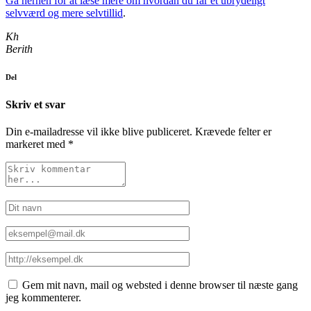
Gå herhen for at læse mere om hvordan du får et ubrydeligt
selvværd og mere selvtillid
.
Kh
Berith
Del
Skriv et svar
Din e-mailadresse vil ikke blive publiceret.
Krævede felter er
markeret med
*
Gem mit navn, mail og websted i denne browser til næste gang
jeg kommenterer.