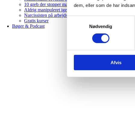
10 greb der stopper manipulation & psykologiske spil
dem, eller som de har indsaml
Aldrig manipuleret igen – 12 ugers helingsforløb
Narcissisten på arbejdspladsen
Samtykkevalg
Gratis kurser
Bøger & Podcast
Nødvendig
Afvis