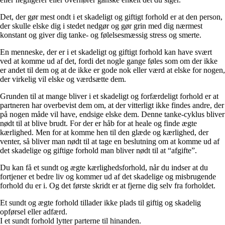
Det, der gør mest ondt i et skadeligt og giftigt forhold er at den person,
der skulle elske dig i stedet nedgør og gør grin med dig nærmest
konstant og giver dig tanke- og følelsesmæssig stress og smerte.
En menneske, der er i et skadeligt og giftigt forhold kan have svært
ved at komme ud af det, fordi det nogle gange føles som om der ikke
er andet til dem og at de ikke er gode nok eller værd at elske for nogen,
der virkelig vil elske og værdsætte dem.
Grunden til at mange bliver i et skadeligt og forfærdeligt forhold er at
partneren har overbevist dem om, at der vitterligt ikke findes andre, der
på nogen måde vil have, endsige elske dem. Denne tanke-cyklus bliver
nødt til at blive brudt. For der er håb for at heale og finde ægte
kærlighed. Men for at komme hen til den glæde og kærlighed, der
venter, så bliver man nødt til at tage en beslutning om at komme ud af
det skadelige og giftige forhold man bliver nødt til at “afgifte”.
Du kan få et sundt og ægte kærlighedsforhold, når du indser at du
fortjener et bedre liv og kommer ud af det skadelige og misbrugende
forhold du er i. Og det første skridt er at fjerne dig selv fra forholdet.
Et sundt og ægte forhold tillader ikke plads til giftig og skadelig
opførsel eller adfærd.
I et sundt forhold lytter parterne til hinanden.