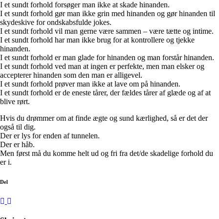
I et sundt forhold forsøger man ikke at skade hinanden.
I et sundt forhold gør man ikke grin med hinanden og gør hinanden til
skydeskive for ondskabsfulde jokes.
I et sundt forhold vil man gerne være sammen – være tætte og intime.
I et sundt forhold har man ikke brug for at kontrollere og tjekke
hinanden.
I et sundt forhold er man glade for hinanden og man forstår hinanden.
I et sundt forhold ved man at ingen er perfekte, men man elsker og
accepterer hinanden som den man er alligevel.
I et sundt forhold prøver man ikke at lave om på hinanden.
I et sundt forhold er de eneste tårer, der fældes tårer af glæde og af at
blive rørt.
Hvis du drømmer om at finde ægte og sund kærlighed, så er det der
også til dig.
Der er lys for enden af tunnelen.
Der er håb.
Men først må du komme helt ud og fri fra det/de skadelige forhold du
er i.
Del