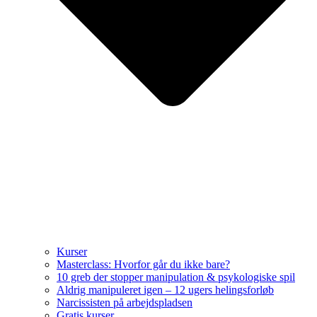
Kurser
Masterclass: Hvorfor går du ikke bare?
10 greb der stopper manipulation & psykologiske spil
Aldrig manipuleret igen – 12 ugers helingsforløb
Narcissisten på arbejdspladsen
Gratis kurser