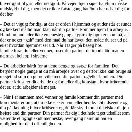
bliver gjort til grin eller nedgjort. På vejen hjem siger han/hun måske
undskyld til dig, men det er ikke første gang han/hun har udsat dig for
det her.
– Det er vigtigt for dig, at der er orden i hjemmet og at der står et sundt
og lækkert måltid mad klar, når din partner kommer hjem fra arbejde.
Han/hun undlader ikke en eneste gang at gøre dig opmærksom på, at
der er noget “galt” med den mad du har lavet, den måde du ser ud på
eller hvordan hjemmet ser ud. Når I tager på besøg hos
familie forældre eller venner, roser din partner derimod altid maden
nærmest helt op i skyerne.
– Du arbejder hårdt for at tjene penge og sørge for familien. Det
betyder nogle gange at du må arbejde over og derfor ikke kan bruge så
meget tid som du gerne ville med din partner og/eller familien. Din
partner kritiserer dit arbejde og fortæller dig konstant, hvor irriterende
det er, at du arbejder så meget.
– Når I er sammen med venner og famile kommer din partner med
kommentarer om, at du ikke elsker ham eller hende. Dit udseende og
din påklædning bliver kritiseret og du får skyld for at du elsker dit job
højere end din partner. Din partner får dig i det hele taget udstillet som
værende et rigtigt skidt menneske, hver gang han/hun har en
mulighed for det i offentligheden.