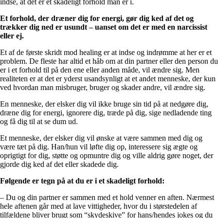
indse, at det er et skadeligt forhold man er i.
Et forhold, der dræner dig for energi, gør dig ked af det og
trækker dig ned er usundt – uanset om det er med en narcissist
eller ej.
Et af de første skridt mod healing er at indse og indrømme at her er et
problem. De fleste har altid et håb om at din partner eller den person du
er i et forhold til på den ene eller anden måde, vil ændre sig. Men
realiteten er at det er yderst usandsynligt at et andet menneske, der kun
ved hvordan man misbruger, bruger og skader andre, vil ændre sig.
En menneske, der elsker dig vil ikke bruge sin tid på at nedgøre dig,
dræne dig for energi, ignorere dig, træde på dig, sige nedladende ting
og få dig til at se dum ud.
Et menneske, der elsker dig vil ønske at være sammen med dig og
være tæt på dig. Han/hun vil løfte dig op, interessere sig ægte og
oprigtigt for dig, støtte og opmuntre dig og ville aldrig gøre noget, der
gjorde dig ked af det eller skadede dig.
Følgende er tegn på at du er i et skadeligt forhold:
– Du og din partner er sammen med et hold venner en aften. Nærmest
hele aftenen går med at lave vittigheder, hvor du i størstedelen af
tilfældene bliver brugt som “skydeskive” for hans/hendes jokes og du