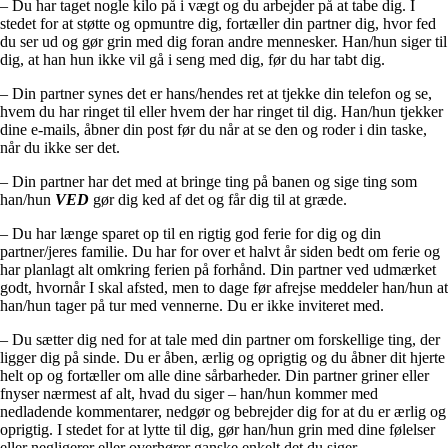
– Du har taget nogle kilo på i vægt og du arbejder på at tabe dig. I
stedet for at støtte og opmuntre dig, fortæller din partner dig, hvor fed
du ser ud og gør grin med dig foran andre mennesker. Han/hun siger til
dig, at han hun ikke vil gå i seng med dig, før du har tabt dig.
– Din partner synes det er hans/hendes ret at tjekke din telefon og se,
hvem du har ringet til eller hvem der har ringet til dig. Han/hun tjekker
dine e-mails, åbner din post før du når at se den og roder i din taske,
når du ikke ser det.
– Din partner har det med at bringe ting på banen og sige ting som
han/hun
VED
gør dig ked af det og får dig til at græde.
– Du har længe sparet op til en rigtig god ferie for dig og din
partner/jeres familie. Du har for over et halvt år siden bedt om ferie og
har planlagt alt omkring ferien på forhånd. Din partner ved udmærket
godt, hvornår I skal afsted, men to dage før afrejse meddeler han/hun at
han/hun tager på tur med vennerne. Du er ikke inviteret med.
– Du sætter dig ned for at tale med din partner om forskellige ting, der
ligger dig på sinde. Du er åben, ærlig og oprigtig og du åbner dit hjerte
helt op og fortæller om alle dine sårbarheder. Din partner griner eller
fnyser nærmest af alt, hvad du siger – han/hun kommer med
nedladende kommentarer, nedgør og bebrejder dig for at du er ærlig og
oprigtig. I stedet for at lytte til dig, gør han/hun grin med dine følelser
eller negligerer eller overhører ganske enkelt det du siger.