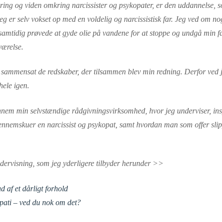
ring og viden omkring narcissister og psykopater, er den uddannelse, s
eg er selv vokset op med en voldelig og narcissistisk far. Jeg ved om nog
samtidig prøvede at gyde olie på vandene for at stoppe og undgå min fa
værelse.
k sammensat de redskaber, der tilsammen blev min redning. Derfor ved j
hele igen.
ennem min selvstændige rådgivningsvirksomhed, hvor jeg underviser, insp
nemskuer en narcissist og psykopat, samt hvordan man som offer slippe
ervisning, som jeg yderligere tilbyder herunder >>
 af et dårligt forhold
opati – ved du nok om det?