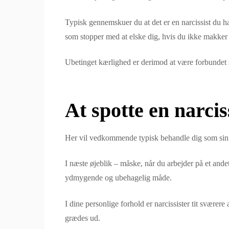
Typisk gennemskuer du at det er en narcissist du ha
som stopper med at elske dig, hvis du ikke makker re
Ubetinget kærlighed er derimod at være forbundet sj
At spotte en narcis
Her vil vedkommende typisk behandle dig som sin be
I næste øjeblik – måske, når du arbejder på et and
ydmygende og ubehagelig måde.
I dine personlige forhold er narcissister tit sværere
grædes ud.