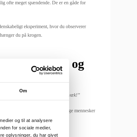
lig ofte meget spændende. De er en gåde for
idenskabeligt eksperiment, hvor du observerer
å hænger du på krogen.
ig for energi og
Om
g på et dårligt sted, så se at komme væk!”
r skal bruges på rigtige, ægte og ærlige mennesker
 medier og til at analysere
nden for sociale medier,
r og værdsætter dem.
e oplysninger, du har givet