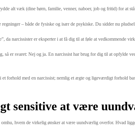
t rydde alt væk (dine børn, familie, venner, naboer, job og fritid) for at st
le regninger – både de fysiske og især de psykiske. Du sidder nu pludsel
 da narcissister er eksperter i at få dig til at føle at vedkommende vir
g, så er svaret: Nej og ja. En narcissist har brug for dig til at opfyld
r i et forhold med en narcissist; nemlig et ægte og ligeværdigt forhold ba
t sensitive at være uundv
ed omhu, hvem de virkelig ønsker at være uundværlig overfor. Hvad ligg