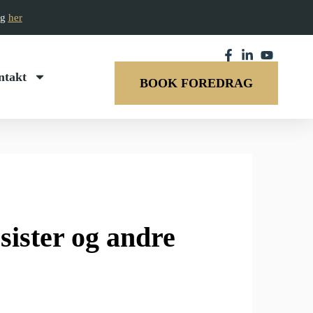
ag
her
ntakt
BOOK FOREDRAG
ssister og andre