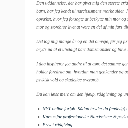
Den uddannelse, der har givet mig den største erfa
barn, har jeg kendt til narcissismens mørke sider. J
opvækst, hvor jeg forsøgte at beskytte min mor og 
mor og storebror livet at være en del af min fars til
Det tog mig mange år og en del omveje, før jeg fi
bryde ud af et uheldigt barndomsmønster og blive 
I dag inspirerer jeg andre til at gøre det samme g
holder foredrag om, hvordan man genkender og gen
psykisk vold og skadelige overgreb.
Du kan læse mere om den hjælp, rådgivning og und
NYT online forløb: Sådan bryder du (endelig) ud
Kursus for professionelle: Narcissisme & psyk
Privat rådgiving