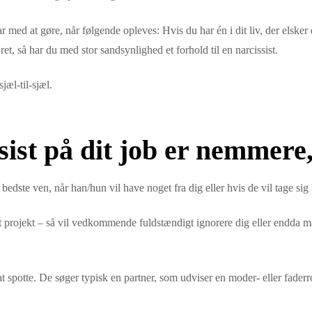
r med at gøre, når følgende opleves: Hvis du har én i dit liv, der elsker
t, så har du med stor sandsynlighed et forhold til en narcissist.
æl-til-sjæl.
sist på dit job er nemmere, 
dste ven, når han/hun vil have noget fra dig eller hvis de vil tage sig
et projekt – så vil vedkommende fuldstændigt ignorere dig eller endda 
 at spotte. De søger typisk en partner, som udviser en moder- eller faderr