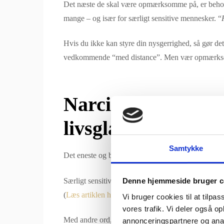
Det næste de skal være opmærksomme på, er behovet
mange – og især for særligt sensitive mennesker. “
Hvis du ikke kan styre din nysgerrighed, så gør de
vedkommende “med distance”. Men vær opmærksom på
Narcissister dræne
livsglæde.
Samtykke
Det eneste og bedste råd, for at komme ud af denne 
Særligt sensitive personer kan i stedet lære mere 
Denne hjemmeside bruger c
(
Læs artiklen her om de 10 største fordele ved at væ
Vi bruger cookies til at tilpas
vores trafik. Vi deler også 
Med andre ord, så brug dine sensitive, empatiske 
annonceringspartnere og anal