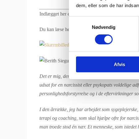
dem, eller som de har indsaml
Indlægget her er oprindeligt udgivet som en artikel
Samtykkevalg
Nødvendig
Du kan læse hele nummeret ved at trykke på billed
Afvis
Det er mig, der er Berith Siegumfeldt. Jeg er sygep
udsat for en narcissist eller psykopats voldelige ad
personlighedsforstyrrelse og i de eftervirkninger 
I den årrække, jeg har arbejdet som sygeplejerske
terapi og coaching, som skal hjælpe ofre for narciss
man troede stod én nær. Et menneske, som istedet h