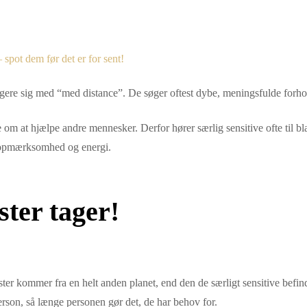
spot dem før det er for sent!
agere sig med “med distance”. De søger oftest dybe, meningsfulde forhol
 om at hjælpe andre mennesker. Derfor hører særlig sensitive ofte til bla
s opmærksomhed og energi.
ter tager!
issister kommer fra en helt anden planet, end den de særligt sensitive bef
rson, så længe personen gør det, de har behov for.