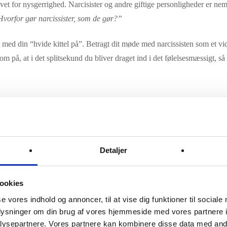
 for nysgerrighed. Narcisister og andre giftige personligheder er nem
Hvorfor gør narcissister, som de gør?”
t med din “hvide kittel på”. Betragt dit møde med narcissisten som et v
, at i det splitsekund du bliver draget ind i det følelsesmæssigt, s
r alle mennesker omkring s
Detaljer
tilstand er ved at benytte sig af samurai-metoden:
“Hvis du befinder di
om de gaver, de selv har og som følger med karaktertrækket – disse gave
ookies
re særligt sensitiv lige her)
se vores indhold og annoncer, til at vise dig funktioner til sociale
oplysninger om din brug af vores hjemmeside med vores partnere i
og følsomme færdigheder på ægte og ærlige mennesker, der har brug fo
ysepartnere. Vores partnere kan kombinere disse data med andr