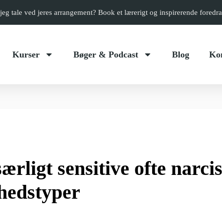
jeg tale ved jeres arrangement? Book et lærerigt og inspirerende foredr
Kurser
Bøger & Podcast
Blog
Ko
ærligt sensitive ofte narci
ghedstyper