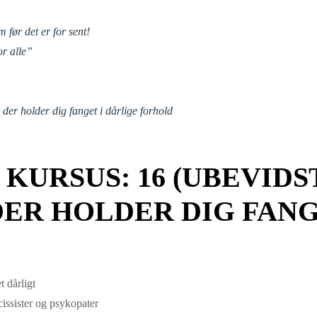
 før det er for sent!
or alle”
 der holder dig fanget i dårlige forhold
KURSUS: 16 (UBEVIDS
ER HOLDER DIG FANG
 dårligt
issister og psykopater