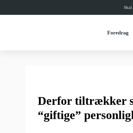
Skal 
Foredrag
Derfor tiltrækker s
“giftige” personli