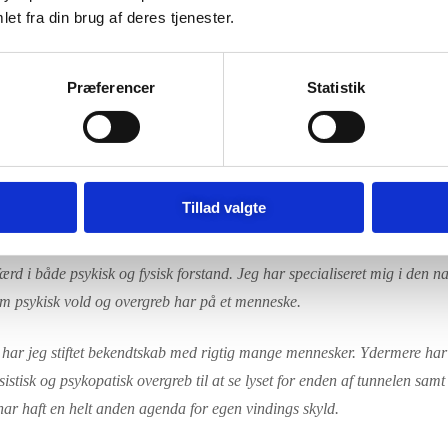
et fra din brug af deres tjenester.
 i bladet BEG.
Præferencer
Statistik
et herunder:
Tillad valgte
lejerske, foredragsholder, forfatter og psykologisk rådgiver. Jeg er udd
færd i både psykisk og fysisk forstand. Jeg har specialiseret mig i den n
som psykisk vold og overgreb har på et menneske.
, har jeg stiftet bekendtskab med rigtig mange mennesker. Ydermere har
istisk og psykopatisk overgreb til at se lyset for enden af tunnelen sam
ar haft en helt anden agenda for egen vindings skyld.