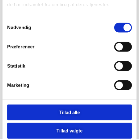
mig og leder mig på rette vej.”
de har indsamlet fra din brug af deres tjenester.
Læs mere om Anne og hendes forløb for
Samtykkevalg
stressramte på hendes
Nødvendig
hjemmeside:
www.amame.dk
Præferencer
Har du lyst til at forfølge din passion,
men ved du ikke, hvordan du tager det
første skridt?
Statistik
Bliv guidet nænsomt igennem processen
Marketing
på min nye workshop for særligt sensitive:
“Find dit livsformål…og få tændt op
under det!”
Tillad alle
På workshoppen lærer du
–>
Tillad valgte
En unik 6-trins plan til at finde dit