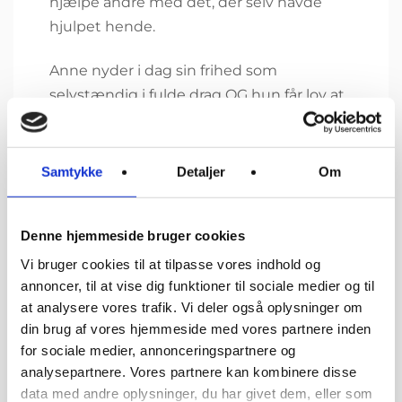
hjælpe andre med det, der selv havde
hjulpet hende.
Anne nyder i dag sin frihed som
selvstændig i fulde drag OG hun får lov at
hjælpe andre stressramte mennesker
gennem coaching-forløb og yoga…det
hele går op i en højere enhed for hende …
Samtykke
Detaljer
Om
ja faktisk ELSKER hun det som hun selv
siger…hun får hele tiden idéer til nye
Denne hjemmeside bruger cookies
projekter og drømme og er i konstant
udvikling.
Vi bruger cookies til at tilpasse vores indhold og
annoncer, til at vise dig funktioner til sociale medier og til
at analysere vores trafik. Vi deler også oplysninger om
Anne ønsker at leve sit liv fuldt ud og hun
din brug af vores hjemmeside med vores partnere inden
har derfor altid fulgt sit hjerte: “Frygten er
for sociale medier, annonceringspartnere og
der altid…men den overdøves af min indre
analysepartnere. Vores partnere kan kombinere disse
stemme, der bliver ved med at kalde på
data med andre oplysninger, du har givet dem, eller som