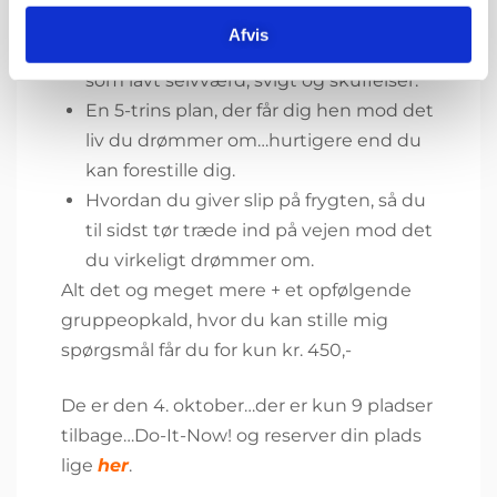
livsformål.
Afvis
Hvordan du overvinder forhindringer
som lavt selvværd, svigt og skuffelser.
En 5-trins plan, der får dig hen mod det
liv du drømmer om…hurtigere end du
kan forestille dig.
Hvordan du giver slip på frygten, så du
til sidst tør træde ind på vejen mod det
du virkeligt drømmer om.
Alt det og meget mere + et opfølgende
gruppeopkald, hvor du kan stille mig
spørgsmål får du for kun kr. 450,-
De er den 4. oktober…der er kun 9 pladser
tilbage…Do-It-Now! og reserver din plads
lige
he
r
.