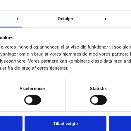
gang jeg kommenterer.
Detaljer
hvordan din kommentar bliver behandlet
.
ookies
se vores indhold og annoncer, til at vise dig funktioner til sociale
oplysninger om din brug af vores hjemmeside med vores partnere i
Du kan måske også lide
ysepartnere. Vores partnere kan kombinere disse data med andr
et fra din brug af deres tjenester.
Præferencer
Statistik
Tillad valgte