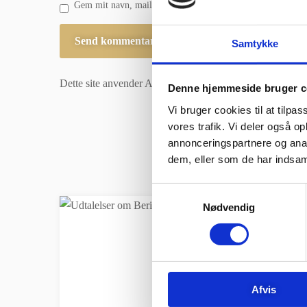
Gem mit navn, mail og websted i denne browser til næste 
Samtykke
Dette site anvender Akismet til at reducere spam.
Læs om 
Denne hjemmeside bruger c
Vi bruger cookies til at tilpas
vores trafik. Vi deler også 
annonceringspartnere og anal
dem, eller som de har indsaml
Samtykkevalg
Nødvendig
Afvis