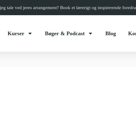
jeg tale ved jeres arrangement? Book et lærerigt og inspirerende foredr
Kurser
Bøger & Podcast
Blog
Ko