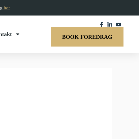
ag
her
ntakt
BOOK FOREDRAG