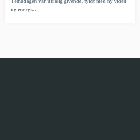
Temadagen var utrolig givende, fyldt med ny viden
og energi...