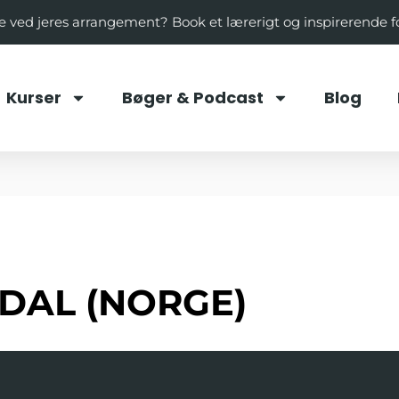
ale ved jeres arrangement? Book et lærerigt og inspirerende 
Kurser
Bøger & Podcast
Blog
GDAL (NORGE)