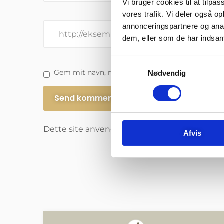
Vi bruger cookies til at tilpas
vores trafik. Vi deler også 
annonceringspartnere og anal
dem, eller som de har indsaml
Samtykkevalg
Gem mit navn, mail og websted i denne browser
Nødvendig
Dette site anvender Akismet til at reducere
Afvis