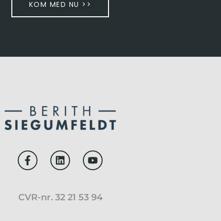
KOM MED NU >>
CVR-nr. 32 21 53 94