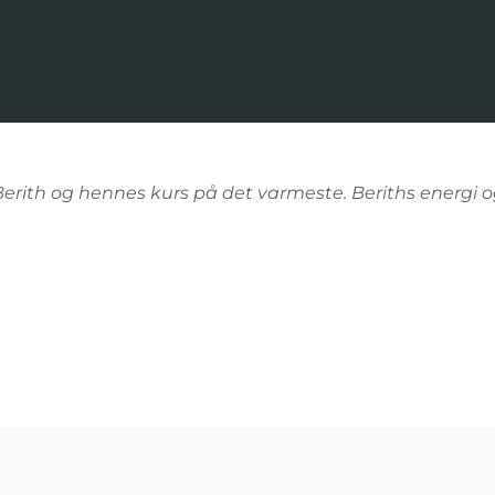
Berith og hennes kurs på det varmeste.
Beriths energi o