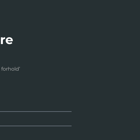
ere
 forhold’