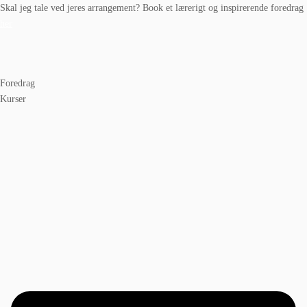
Skal jeg tale ved jeres arrangement? Book et lærerigt og inspirerende foredrag
her
Foredrag
Kurser