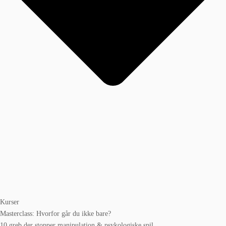
Kurser
Masterclass: Hvorfor går du ikke bare?
10 greb der stopper manipulation & psykologiske spil