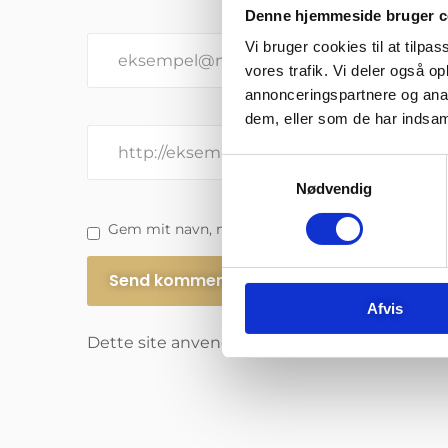
Denne hjemmeside bruger c
Vi bruger cookies til at tilpas
vores trafik. Vi deler også 
annonceringspartnere og anal
dem, eller som de har indsaml
Samtykkevalg
Nødvendig
Gem mit navn, mail og websted i denne browser
Afvis
Dette site anvender Akismet til at reducere