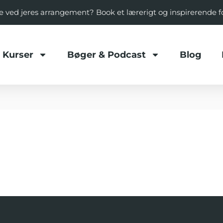
ale ved jeres arrangement? Book et lærerigt og inspirerende 
Kurser
Bøger & Podcast
Blog