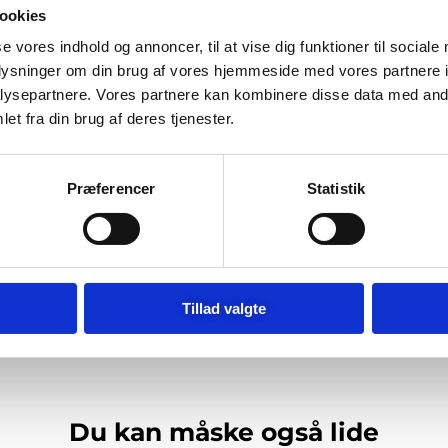
ookies
se vores indhold og annoncer, til at vise dig funktioner til sociale
oplysninger om din brug af vores hjemmeside med vores partnere i
ysepartnere. Vores partnere kan kombinere disse data med andr
et fra din brug af deres tjenester.
Præferencer
Statistik
 til næste gang jeg kommenterer.
Tillad valgte
 spam.
Læs om hvordan din kommentar bliver behandlet
.
Du kan måske også lide