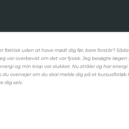
 faktisk uden at have mødt dig før, bare forstår? Såda
eg var overbevist om det var fysisk.
Jeg besøgte lægen he
 energi og min krop var slukket. Nu stråler og har energi
s du overvejer om du skal melde dig på et kursusforløb 
 dig selv.