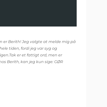
n er Berith! Jeg valgte at melde mig på
le tiden, fordi jeg var syg og
igen.
Tak er et fattigt ord, men er
hos Berith, kan jeg kun sige: GØR