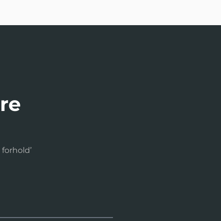
ere
 forhold’