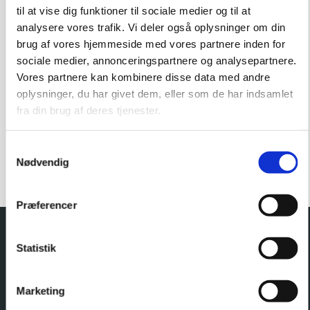
til at vise dig funktioner til sociale medier og til at
Sådan får mest muligt ud af kurset:
analysere vores trafik. Vi deler også oplysninger om din
Sæt gerne lidt tid af til at
reflektere over det, du
brug af vores hjemmeside med vores partnere inden for
læser
, og mærk efter, hvordan det passer ind i dit liv.
sociale medier, annonceringspartnere og analysepartnere.
Vores partnere kan kombinere disse data med andre
Vil du dykke endnu mere ned i emnet?
oplysninger, du har givet dem, eller som de har indsamlet
Du er altid velkommen til at følge mig på
Facebook
,
fra din brug af deres tjenester.
hvor jeg deler endnu flere indsigter og refleksioner
om narcissisme og heling.
Samtykkevalg
Nødvendig
Gå til din indbakke nu; din første mail er på vej.
Præferencer
Slut dig til mere end 28.000
Statistik
følgere
Marketing