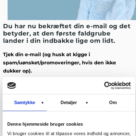
Du har nu bekræftet din e-mail og det
betyder, at den første faldgrube
lander i din indbakke lige om lidt.
Tjek din e-mail (og husk at kigge i
spam/uønsket/promoveringer, hvis den ikke
dukker op).
Hvad sker der nu?
Over den næste måneds tid vil du modtage en
række mails, hvor jeg afslører
16 skjulte faldgruber
,
Samtykke
Detaljer
Om
som narcissister bruger til at fastholde dig – og
vigtigst af alt, hvordan du kan begynde at frigøre dig
Denne hjemmeside bruger cookies
fra dem.
Vi bruger cookies til at tilpasse vores indhold og annoncer,