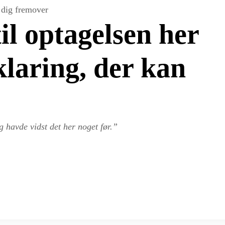
e dig fremover
il optagelsen her
klaring, der kan
g havde vidst det her noget før.”