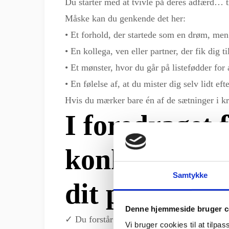
Du starter med at tvivle på deres adfærd… ti
Måske kan du genkende det her:
• Et forhold, der startede som en drøm, men
• En kollega, ven eller partner, der fik dig 
• Et mønster, hvor du går på listefødder for 
• En følelse af, at du mister dig selv lidt efte
Hvis du mærker bare én af de sætninger i kro
I foredraget 
konkret vide
Samtykke
dit perspektiv
Denne hjemmeside bruger c
✓ Du forstår narcissistens spil og
hvorfor
de
Vi bruger cookies til at tilpas