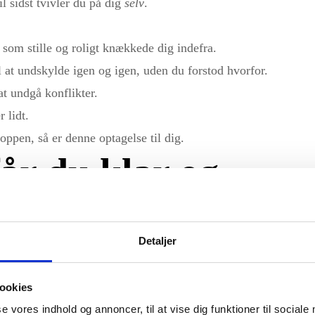
l sidst tvivler du på dig
selv
.
 som stille og roligt knækkede dig indefra.
til at undskylde igen og igen, uden du forstod hvorfor.
at undgå konflikter.
r lidt.
ppen, så er denne optagelse til dig.
får du klar og
n, der kan ændre
Detaljer
 for altid:
ookies
 virker så charmerende i starten
se vores indhold og annoncer, til at vise dig funktioner til sociale