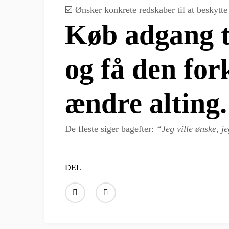
☑️ Ønsker konkrete redskaber til at beskytt
Køb adgang t
og få den for
ændre alting.
De fleste siger bagefter:
“Jeg ville ønske, je
DEL