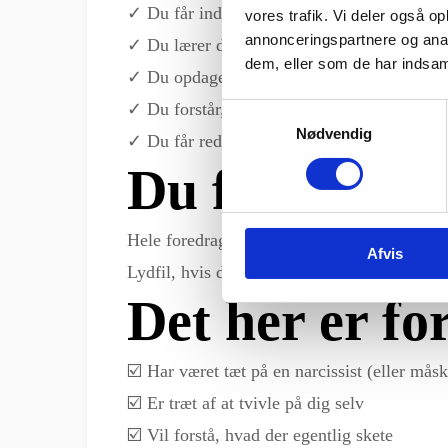
✓ Du får indsigt i de 3 faser i et narcissisti
vores trafik. Vi deler også 
annonceringspartnere og anal
✓ Du lærer deres mest brugte manipulations
dem, eller som de har indsaml
✓ Du opdager, hvem narcissister typisk tilt
✓ Du forstår, hvorfor det er så svært at gå 
Samtykkevalg
Nødvendig
✓ Du får redskaber til at beskytte dig selv 
Du får adgang
Hele foredraget som video
Afvis
Lydfil, hvis du hellere vil lytte uden skærm
Det her er fo
☑️ Har været tæt på en narcissist (eller måsk
☑️ Er træt af at tvivle på dig selv
☑️ Vil forstå, hvad der egentlig skete