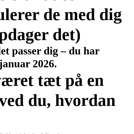
lerer de med dig
pdager det)
 det passer dig – du har
 januar 2026.
været tæt på en
å ved du, hvordan