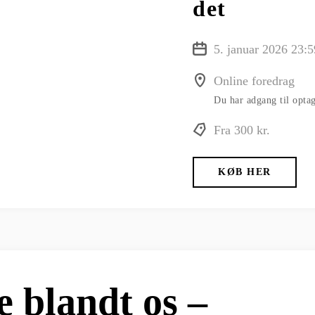
det
5. januar 2026 23:5
Online foredrag
Du har adgang til optag
Fra 300 kr.
KØB HER
e blandt os –