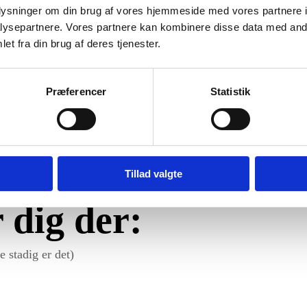
sk forhold
oplysninger om din brug af vores hjemmeside med vores partnere i
ysepartnere. Vores partnere kan kombinere disse data med andr
teknikker at kende
et fra din brug af deres tjenester.
rækkes af (og hvorfor det ofte er empatiske mennesker)
og hvad der holder dig fanget
Præferencer
Statistik
og genfinde dig selv
 til:
Tillad valgte
r dig der:
e stadig er det)