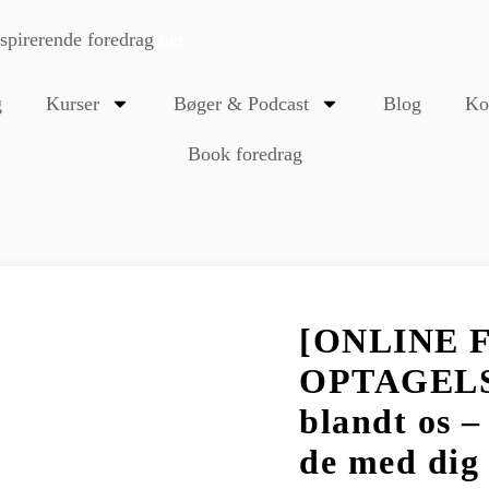
nspirerende foredrag
her
g
Kurser
Bøger & Podcast
Blog
Ko
Book foredrag
[ONLINE 
OPTAGELSE
blandt os –
de med dig