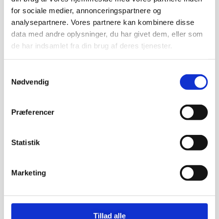
for sociale medier, annonceringspartnere og
DEL
analysepartnere. Vores partnere kan kombinere disse
data med andre oplysninger, du har givet dem, eller som
de har indsamlet fra din brug af deres tjenester.
Samtykkevalg
Andre kan også lide
Nødvendig
Præferencer
Statistik
Marketing
Tillad alle