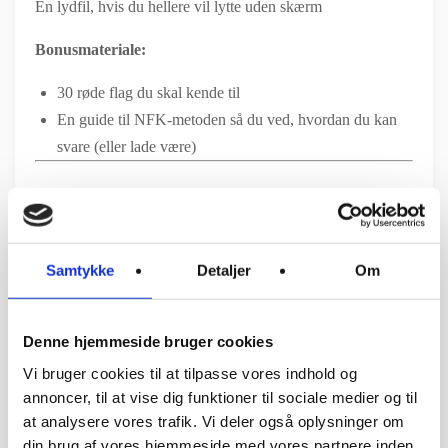
En lydfil, hvis du hellere vil lytte uden skærm
Bonusmateriale:
30 røde flag du skal kende til
En guide til NFK-metoden så du ved, hvordan du kan
svare (eller lade være)
Dette er for dig, der:
☑️ Har haft (eller stadig har) en relation til en covert
narcissist
Samtykke
Detaljer
Om
☑️ Er træt af at føle dig drænet og forkert
☑️ Gerne vil forstå, hvad der egentlig foregår bag facaden
Denne hjemmeside bruger cookies
Køb adgang til optagelsen her og få den viden, du ville
Vi bruger cookies til at tilpasse vores indhold og
ønske, du havde haft tidligere.
annoncer, til at vise dig funktioner til sociale medier og til
at analysere vores trafik. Vi deler også oplysninger om
din brug af vores hjemmeside med vores partnere inden