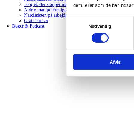
10 greb der stopper manipulation & psykologiske spil
dem, eller som de har indsaml
Aldrig manipuleret igen – 12 ugers helingsforløb
Narcissisten på arbejdspladsen
Samtykkevalg
Gratis kurser
Bøger & Podcast
Nødvendig
Afvis