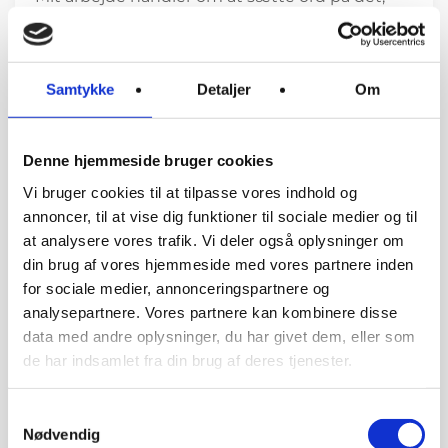
der er svært at forstå og gøre det, der føles
komplekst og kaotisk let at forstå og omsætte
det til noget, du faktisk kan bruge i dit eget liv.
Samtykke
Detaljer
Om
Deltagernes egne ord:
Denne hjemmeside bruger cookies
“Tusind tak for et fantastisk foredrag. Du
Vi bruger cookies til at tilpasse vores indhold og
fortalte så levende og belyste vigtige områder
annoncer, til at vise dig funktioner til sociale medier og til
om narcissisme. Det gav stof til eftertanke og
at analysere vores trafik. Vi deler også oplysninger om
det gav bekræftelse i, at det jeg har mærket,
din brug af vores hjemmeside med vores partnere inden
ikke var forkert.”
for sociale medier, annonceringspartnere og
analysepartnere. Vores partnere kan kombinere disse
“Mange tak for et rigtig godt foredrag. Jeg gik
data med andre oplysninger, du har givet dem, eller som
hjem med et dejligt wakeup call på, hvordan
de har indsamlet fra din brug af deres tjenester.
jeg er blevet drejet rundt i
manipulationsmanegen og med gode
Samtykkevalg
værktøjer til, hvordan jeg fremadrettet kan
Nødvendig