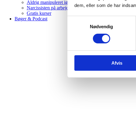
Aldrig manipuleret igen – 12 ugers helingsforløb
dem, eller som de har indsaml
Narcissisten på arbejdspladsen
Gratis kurser
Bøger & Podcast
Samtykkevalg
Nødvendig
Afvis