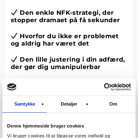
Den enkle NFK-strategi, der
stopper dramaet på få sekunder
Hvorfor du ikke er problemet
og aldrig har været det
Den lille justering i din adfærd,
der gør dig umanipulerbar
Det her foredrag er til dig, der
er færdig med at tvivle på dig
selv
Samtykke
Detaljer
Om
Du har været tæt på en narcissist
Du er træt af at gå på listefødder
Du vil forstå, hvad der
egentlig
skete
Denne hjemmeside bruger cookies
Du vil have redskaber, der virker allerede i
Vi bruger cookies til at tilpasse vores indhold og