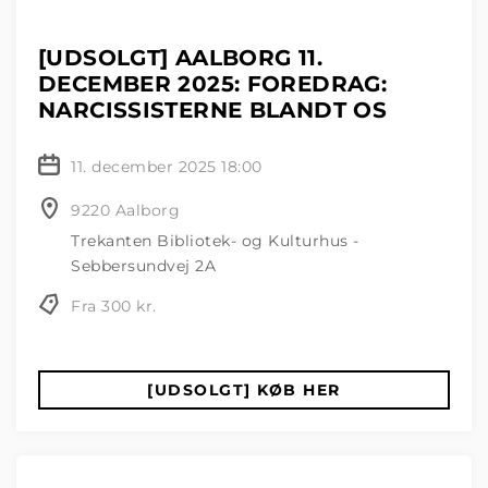
[UDSOLGT] AALBORG 11.
DECEMBER 2025: FOREDRAG:
NARCISSISTERNE BLANDT OS
11. december 2025 18:00
9220 Aalborg
Trekanten Bibliotek- og Kulturhus -
Sebbersundvej 2A
Fra 300 kr.
[UDSOLGT] KØB HER