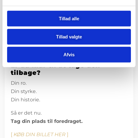
længe:
Tillad alle
KLARHED.
Klarhed over hvad der skete.
Tillad valgte
Klarhed over dig selv.
Klarhed over, hvad du skal gøre nu.
Afvis
Er du klar til at tage den
tilbage?
Din ro.
Din styrke.
Din historie.
Så er det nu.
Tag din plads til foredraget.
[
KØB DIN BILLET HER
]