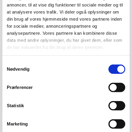
morgen
annoncer, til at vise dig funktioner til sociale medier og til
at analysere vores trafik. Vi deler også oplysninger om
Hvis du vil have dit fodfæste tilbage…
din brug af vores hjemmeside med vores partnere inden
hvis du vil forstå, HVORFOR du havnede i den
for sociale medier, annonceringspartnere og
relation…
analysepartnere. Vores partnere kan kombinere disse
hvis du vil stoppe med at tro, at du er
data med andre oplysninger, du har givet dem, eller som
de har indsamlet fra din brug af deres tjenester.
problemet…
Så skal du med.
Samtykkevalg
Nødvendig
Deltagere kalder det: “Et wake-
up call”
Præferencer
Flere fortæller, at de sad med tårer i øjnene,
fordi det endelig gav mening.
Statistik
Andre siger:
“Det var den manglende brik,
jeg har manglet i årevis.”
Marketing
Og du går derfra med én ting, du ikke har haft